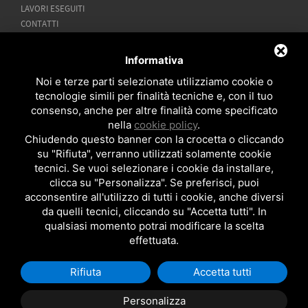
LAVORI ESEGUITI
CONTATTI
CATEGORIE
Informativa
CALDAIE CONDENSAZIONE
Noi e terze parti selezionate utilizziamo cookie o
POMPE DI CALORE
tecnologie simili per finalità tecniche e, con il tuo
consenso, anche per altre finalità come specificato
RIFACIMENTO BAGNO
nella
cookie policy
.
CONDIZIONATORI
Chiudendo questo banner con la crocetta o cliccando
SCALDABAGNI A GAS
su "Rifiuta", verranno utilizzati solamente cookie
SOLARE TERMICO
tecnici. Se vuoi selezionare i cookie da installare,
TRATTAMENTO ACQUE
clicca su "Personalizza". Se preferisci, puoi
CONTATTI
acconsentire all'utilizzo di tutti i cookie, anche diversi
da quelli tecnici, cliccando su "Accetta tutti". In
qualsiasi momento potrai modificare la scelta
TEL:
049 8257720
effettuata.
CELL:
393 8224619
EMAIL:
info@padovacaldaie.it
FACEBOOK:
Padovacaldaie.it
Rifiuta
Accetta tutti
Copyright MEC SRL - P.Iva: 04814770287
Personalizza