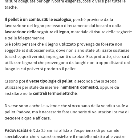
misure adeguate per ogni vostra esigenza, costi diversi per tutte le
tasche.
Il pellet è un combustibile ecologico
, perchè proviene dalla
lavorazione del legno prelevato direttamente dai boschi o dalla
lavorazione della segatura di legno
, materiale di risulta delle segherie
e delle falegnamenrie.
Si è soliti pensare che il legno utilizzato provenga da foreste non
soggette al disboscamento, dove non siano state utilizzate sostanze
tossiche, quali vernici, impregnanti o sabbia. E soprattutto, si cerca di
utilizzare legnami che provengono da luoghi non troppo distanti dal
luogo in cui poi verrà prodotto il pellet.
Ci sono poi
diverse tipologie di pellet
, a seconda che si debba
utilizzare per stufe da inserire in
ambienti domestici
, oppure da
installare nelle
centrali termoelettriche
.
Diverse sono anche le aziende che si occupano della vendita stufe a
pellet Padova, ma è necessario fare una serie di valutazioni prima di
decidere a quale affidarsi.
Padovacaldaie.it
da 25 anni si affida all'esperienza di personale
specializzato, che vi saprà consigliare il modello adatto alle vostre