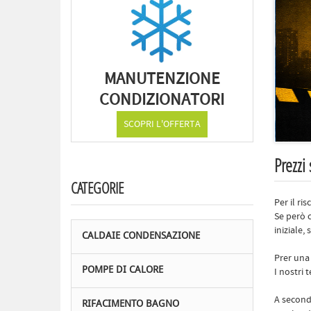
MANUTENZIONE
CONDIZIONATORI
SCOPRI L'OFFERTA
Prezzi
CATEGORIE
Per il ri
Se però 
iniziale,
CALDAIE CONDENSAZIONE
Prer una 
POMPE DI CALORE
I nostri
A seconda
RIFACIMENTO BAGNO