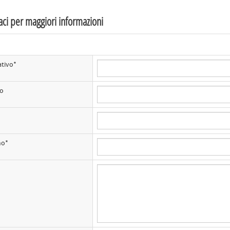
aci per maggiori informazioni
tivo*
zo
no*