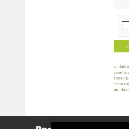
S
caldaie 
vendita 
stufe a 
costo ca
pulizia 
MENU