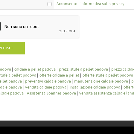
Acconsento l'informativa sulla privacy
PEDISCI
padova
|
caldaie a pellet padova
|
prezzi stufe a pellet padova
|
prezzi caldai
stufe a pellet padova
|
offerte caldaie a pellet
|
offerte stufe a pellet padova
pellet padova
|
preventivi caldaie padova
|
manutenzione caldaie padova
|
p
ldaie padova
|
vendita caldaie padova
|
installazione caldaie padova
|
offer
caldaie padova
|
Assistenza Joannes padova
|
vendita assistenza caldaie la
CATEGORIE