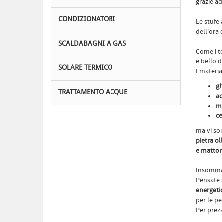
grazie ad
CONDIZIONATORI
Le stufe
dell'ora
SCALDABAGNI A GAS
Come i t
e bello d
SOLARE TERMICO
I materia
gh
TRATTAMENTO ACQUE
ac
ma
ce
ma vi so
pietra ol
e mattone
Insomma, 
Pensate s
energeti
per le p
Per prezz