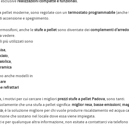
 esclusive
realizzazioni compatte e funzionali.
 a pellet moderne, sono regolate con un
termostato programmabile
(anche 
 di accensione e spegnimento.
ermosifoni, anche le
stufe a pellet
sono diventate dei
complementi d'arredo
a vedere.
li più utilizzati sono
isa
,
ciaio
,
iolica
,
ramica
no anche modelli in
lare
 refrattari
i motivi per cui cercare i migliori
prezzi stufe a pellet Padova
, sono tanti.
olamente che una stufa a pellet significa:
miglior resa
,
basse emissioni
,
mag
co
; è la soluzione migliore
per chi vuole produrre riscaldamento ed acqua ca
ersone che sostano nel locale dove essa viene impiegata.
i e per qualunque altra informazione, non esitate a contattarci via telefono 