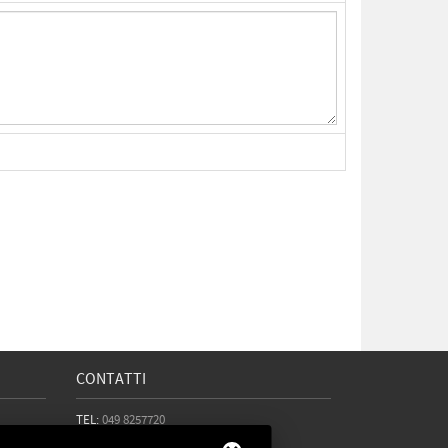
CONTATTI
TEL:
049 8257720
CELL:
393 8224619