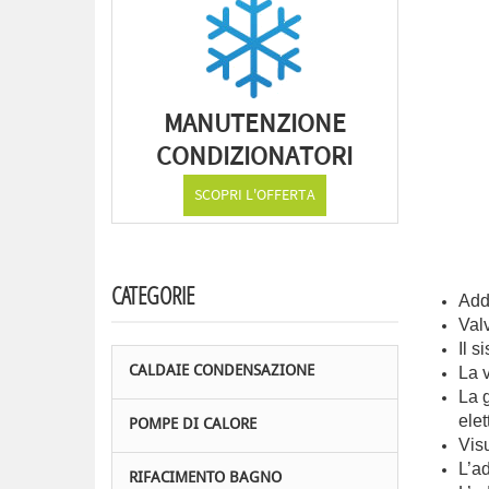
MANUTENZIONE
CONDIZIONATORI
SCOPRI L'OFFERTA
CATEGORIE
Add
Valv
Il s
CALDAIE CONDENSAZIONE
La 
La g
elet
POMPE DI CALORE
Visu
L’ad
RIFACIMENTO BAGNO