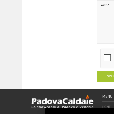
Testo*
SPED
MENU
HOME
CHI SIA