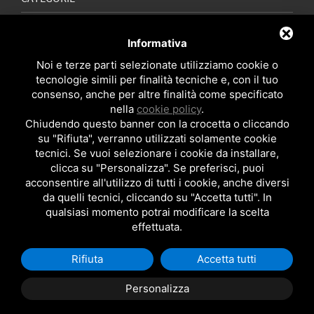
CALDAIE CONDENSAZIONE
Informativa
POMPE DI CALORE
RIFACIMENTO BAGNO
Noi e terze parti selezionate utilizziamo cookie o
CONDIZIONATORI
tecnologie simili per finalità tecniche e, con il tuo
SCALDABAGNI A GAS
consenso, anche per altre finalità come specificato
SOLARE TERMICO
nella
cookie policy
.
TRATTAMENTO ACQUE
Chiudendo questo banner con la crocetta o cliccando
su "Rifiuta", verranno utilizzati solamente cookie
CONTATTI
tecnici. Se vuoi selezionare i cookie da installare,
clicca su "Personalizza". Se preferisci, puoi
TEL:
049 8257720
acconsentire all'utilizzo di tutti i cookie, anche diversi
CELL:
393 8224619
da quelli tecnici, cliccando su "Accetta tutti". In
EMAIL:
info@padovacaldaie.it
qualsiasi momento potrai modificare la scelta
FACEBOOK:
Padovacaldaie.it
effettuata.
Copyright MEC SRL - P.Iva: 04814770287
Rifiuta
Accetta tutti
Posizionamento Siti Web by
Topsuimotori
PRIVACY POLICY
-
COOKIE POLICY
Personalizza