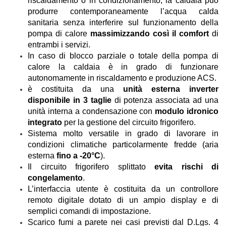
riscaldamento o in condizionamento, la caldaia può
produrre contemporaneamente l’acqua calda
sanitaria senza interferire sul funzionamento della
pompa di calore
massimizzando così il comfort
di
entrambi i servizi.
In caso di blocco parziale o totale della pompa di
calore la caldaia è in grado di funzionare
autonomamente in riscaldamento e produzione ACS.
è costituita da una
unità esterna inverter
disponibile in 3 taglie
di potenza associata ad una
unità interna a condensazione con
modulo idronico
integrato
per la gestione del circuito frigorifero.
Sistema molto versatile in grado di lavorare in
condizioni climatiche particolarmente fredde (aria
esterna
fino a -20°C
).
Il circuito frigorifero splittato
evita rischi di
congelamento
.
L’interfaccia utente è costituita da un controllore
remoto digitale dotato di un ampio display e di
semplici comandi di impostazione.
Scarico fumi a parete nei casi previsti dal D.Lgs. 4