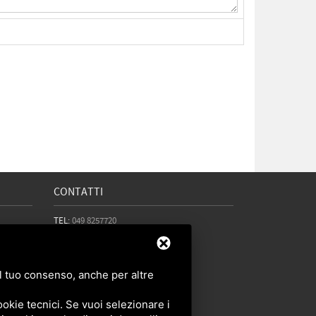
CONTATTI
TEL:
049 8257720
CELL:
393 8224619
EMAIL:
info@padovacaldaie.it
FACEBOOK:
Padovacaldaie.it
 il tuo consenso, anche per altre
okie tecnici. Se vuoi selezionare i