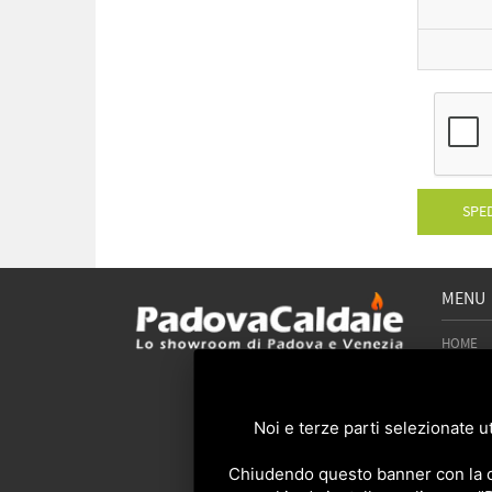
SPED
MENU
HOME
CHI SIA
OFFERT
CONTO T
Noi e terze parti selezionate ut
SHOWR
LAVORI 
Chiudendo questo banner con la cro
CONTAT