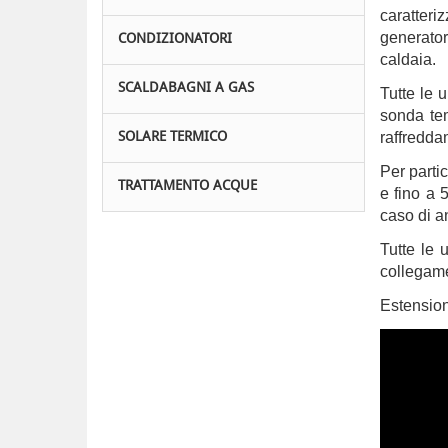
caratteri
generator
CONDIZIONATORI
caldaia.
SCALDABAGNI A GAS
Tutte le 
sonda tem
raffredda
SOLARE TERMICO
Per parti
TRATTAMENTO ACQUE
e fino a 
caso di a
Tutte le 
collegamen
Estension