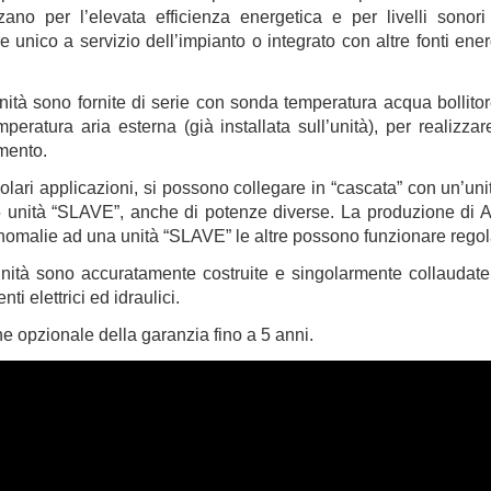
zzano per l’elevata efficienza energetica e per livelli son
e unico a servizio dell’impianto o integrato con altre fonti ene
unità sono fornite di serie con sonda temperatura acqua bollito
peratura aria esterna (già installata sull’unità), per realizza
mento.
colari applicazioni, si possono collegare in “cascata” con un’un
5 unità “SLAVE”, anche di potenze diverse. La produzione di
nomalie ad una unità “SLAVE” le altre possono funzionare reg
unità sono accuratamente costruite e singolarmente collaudate 
ti elettrici ed idraulici.
e opzionale della garanzia fino a 5 anni.