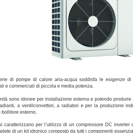
rie di pompe di calore aria-acqua soddisfa le esigenze di c
ali e commerciali di piccola e media potenza.
unità sono idonee per installazione esterna e potendo produrr
radianti, a ventilconvettori, a radiatori e per la produzione in
 bollitore esterno.
si caratterizzano per l’utilizzo di un compressore DC inverte
lete di un kit idronico composto da tutti i componenti essenziali